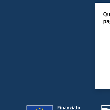
Qu
pa
Valut