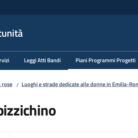
tunità
rvizi
Leggi Atti Bandi
Piani Programmi Progetti
Menu selezionato
n rose
Luoghi e strade dedicate alle donne in Emilia-R
/
pizzichino