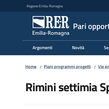
Vai al contenuto
Vai alla navigazione
Vai al footer
Regione Emilia-Romagna
Pari oppor
Argomenti
Novità
Se
Home
Piani programmi progetti
Vie e
/
/
Salta al contenuto
Rimini settimia S