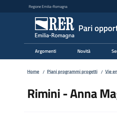
Vai al contenuto
Vai alla navigazione
Vai al footer
Regione Emilia-Romagna
Pari oppor
Argomenti
Novità
Se
Home
Piani programmi progetti
Vie e
/
/
Salta al contenuto
Rimini - Anna M