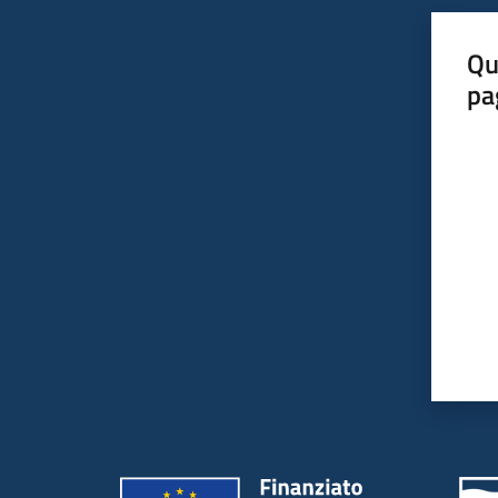
Qu
pa
Valut