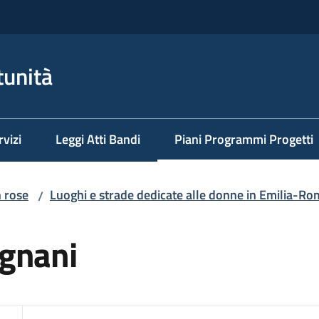
tunità
rvizi
Leggi Atti Bandi
Piani Programmi Progetti
Menu selezionato
n rose
Luoghi e strade dedicate alle donne in Emilia-R
/
agnani