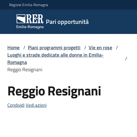
Vai al contenuto
Vai alla navigazione
Vai al footer
Regione Emilia-Romagna
Pari
Pari opportunità
opportunità
Home
/
Piani programmi progetti
/
Vie en rose
/
Argomenti
Luoghi e strade dedicate alle donne in Emilia-
/
Romagna
Reggio Resignani
Novità
Reggio Resignani
Salta al contenuto
Servizi
Condividi
Vedi azioni
Leggi
Atti
Bandi