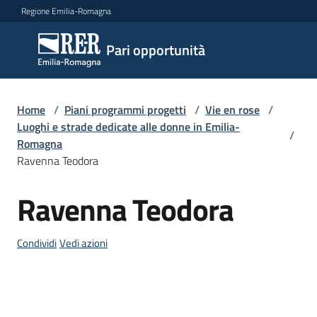
Vai al contenuto
Vai alla navigazione
Vai al footer
Regione Emilia-Romagna
Pari
Pari opportunità
opportunità
Home
/
Piani programmi progetti
/
Vie en rose
/
Argomenti
Luoghi e strade dedicate alle donne in Emilia-
/
Romagna
Ravenna Teodora
Novità
Ravenna Teodora
Salta al contenuto
Servizi
Condividi
Vedi azioni
Leggi
Atti
Bandi