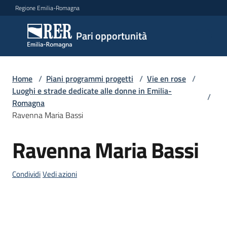
Vai al contenuto
Vai alla navigazione
Vai al footer
Regione Emilia-Romagna
Pari
Pari opportunità
opportunità
Home
/
Piani programmi progetti
/
Vie en rose
/
Argomenti
Luoghi e strade dedicate alle donne in Emilia-
/
Romagna
Ravenna Maria Bassi
Novità
Ravenna Maria Bassi
Salta al contenuto
Servizi
Condividi
Vedi azioni
Leggi
Atti
Bandi