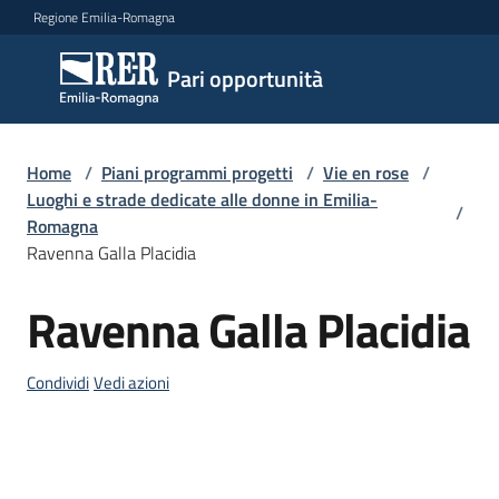
Vai al contenuto
Vai alla navigazione
Vai al footer
Regione Emilia-Romagna
Pari
Pari opportunità
opportunità
Home
/
Piani programmi progetti
/
Vie en rose
/
Argomenti
Luoghi e strade dedicate alle donne in Emilia-
/
Romagna
Ravenna Galla Placidia
Novità
Ravenna Galla Placidia
Salta al contenuto
Servizi
Condividi
Vedi azioni
Leggi
Atti
Bandi