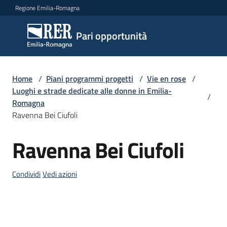
Vai al contenuto
Vai alla navigazione
Vai al footer
Regione Emilia-Romagna
Pari
Pari opportunità
opportunità
Home
/
Piani programmi progetti
/
Vie en rose
/
Argomenti
Luoghi e strade dedicate alle donne in Emilia-
/
Romagna
Ravenna Bei Ciufoli
Novità
Ravenna Bei Ciufoli
Salta al contenuto
Servizi
Condividi
Vedi azioni
Leggi
Atti
Bandi