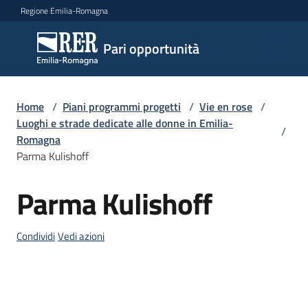
Vai al contenuto
Vai alla navigazione
Vai al footer
Regione Emilia-Romagna
Pari
Pari opportunità
opportunità
Home
/
Piani programmi progetti
/
Vie en rose
/
Argomenti
Luoghi e strade dedicate alle donne in Emilia-
/
Romagna
Parma Kulishoff
Novità
Parma Kulishoff
Salta al contenuto
Servizi
Condividi
Vedi azioni
Leggi
Atti
Bandi