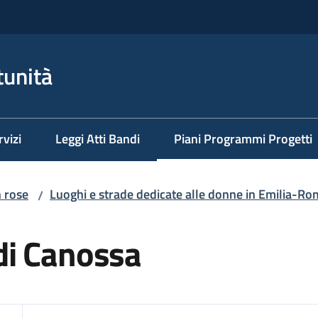
tunità
rvizi
Leggi Atti Bandi
Piani Programmi Progetti
Menu selezionato
n rose
Luoghi e strade dedicate alle donne in Emilia-R
/
di Canossa