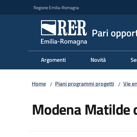
Vai al contenuto
Vai alla navigazione
Vai al footer
Regione Emilia-Romagna
Pari oppor
Argomenti
Novità
Se
Home
Piani programmi progetti
Vie e
/
/
Salta al contenuto
Modena Matilde 