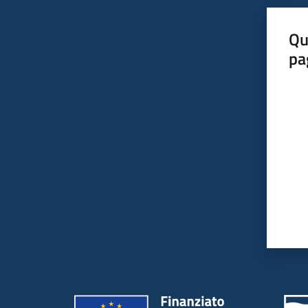
Qu
pa
Valut