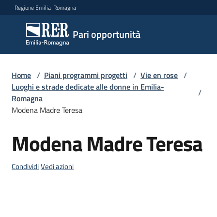
Vai al contenuto
Vai alla navigazione
Vai al footer
Regione Emilia-Romagna
Pari
Pari opportunità
opportunità
Home
/
Piani programmi progetti
/
Vie en rose
/
Argomenti
Luoghi e strade dedicate alle donne in Emilia-
/
Romagna
Modena Madre Teresa
Novità
Modena Madre Teresa
Salta al contenuto
Servizi
Condividi
Vedi azioni
Leggi
Atti
Bandi