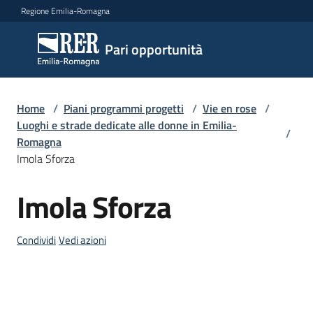
Vai al contenuto
Vai alla navigazione
Vai al footer
Regione Emilia-Romagna
Pari
Pari opportunità
opportunità
Home
/
Piani programmi progetti
/
Vie en rose
/
Argomenti
Luoghi e strade dedicate alle donne in Emilia-
/
Romagna
Imola Sforza
Novità
Imola Sforza
Salta al contenuto
Servizi
Condividi
Vedi azioni
Leggi
Atti
Bandi