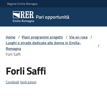
Vai al contenuto
Vai alla navigazione
Vai al footer
Regione Emilia-Romagna
Pari
Pari opportunità
opportunità
Home
/
Piani programmi progetti
/
Vie en rose
/
Argomenti
Luoghi e strade dedicate alle donne in Emilia-
/
Romagna
Forli Saffi
Novità
Forli Saffi
Salta al contenuto
Servizi
Condividi
Vedi azioni
Leggi
Atti
Bandi