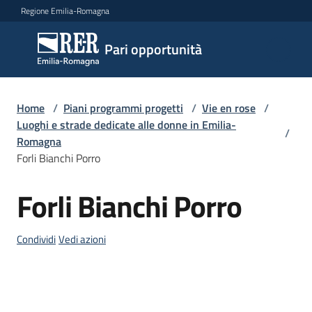
Vai al contenuto
Vai alla navigazione
Vai al footer
Regione Emilia-Romagna
Pari
Pari opportunità
opportunità
Home
/
Piani programmi progetti
/
Vie en rose
/
Argomenti
Luoghi e strade dedicate alle donne in Emilia-
/
Romagna
Forli Bianchi Porro
Novità
Forli Bianchi Porro
Salta al contenuto
Servizi
Condividi
Vedi azioni
Leggi
Atti
Bandi