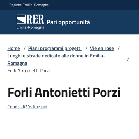
Vai al contenuto
Vai alla navigazione
Vai al footer
Regione Emilia-Romagna
Pari
Pari opportunità
opportunità
Home
/
Piani programmi progetti
/
Vie en rose
/
Argomenti
Luoghi e strade dedicate alle donne in Emilia-
/
Romagna
Forli Antonietti Porzi
Novità
Forli Antonietti Porzi
Salta al contenuto
Servizi
Condividi
Vedi azioni
Leggi
Atti
Bandi