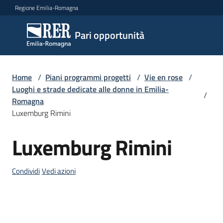
Vai al contenuto
Vai alla navigazione
Vai al footer
Regione Emilia-Romagna
Pari
Pari opportunità
opportunità
Home
/
Piani programmi progetti
/
Vie en rose
/
Argomenti
Luoghi e strade dedicate alle donne in Emilia-
/
Romagna
Luxemburg Rimini
Novità
Luxemburg Rimini
Salta al contenuto
Servizi
Condividi
Vedi azioni
Leggi
Atti
Bandi