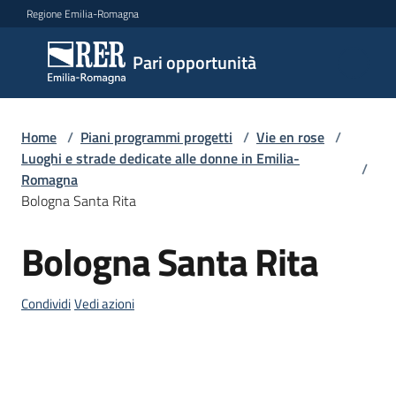
Vai al contenuto
Vai alla navigazione
Vai al footer
Regione Emilia-Romagna
Pari
Pari opportunità
opportunità
Home
/
Piani programmi progetti
/
Vie en rose
/
Argomenti
Luoghi e strade dedicate alle donne in Emilia-
/
Romagna
Bologna Santa Rita
Novità
Bologna Santa Rita
Salta al contenuto
Servizi
Condividi
Vedi azioni
Leggi
Atti
Bandi