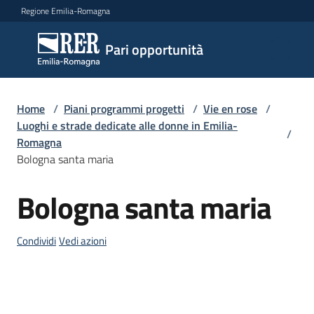
Vai al contenuto
Vai alla navigazione
Vai al footer
Regione Emilia-Romagna
Pari
Pari opportunità
opportunità
Home
/
Piani programmi progetti
/
Vie en rose
/
Argomenti
Luoghi e strade dedicate alle donne in Emilia-
/
Romagna
Bologna santa maria
Novità
Bologna santa maria
Salta al contenuto
Servizi
Condividi
Vedi azioni
Leggi
Atti
Bandi