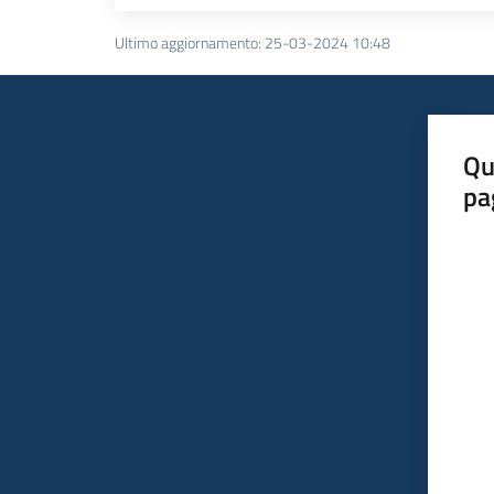
Ultimo aggiornamento
:
25-03-2024 10:48
Qu
pa
Valut