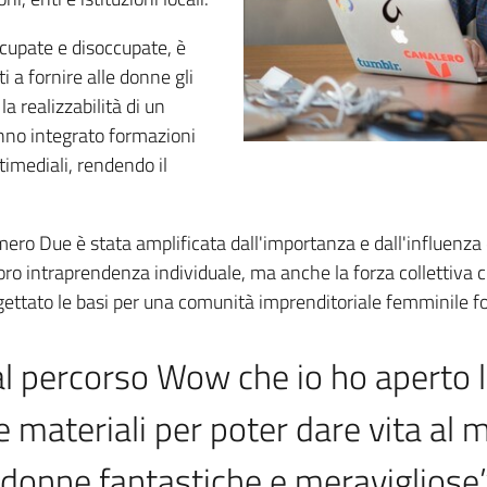
ccupate e disoccupate, è
 a fornire alle donne gli
la realizzabilità di un
anno integrato formazioni
timediali, rendendo il
o Due è stata amplificata dall'importanza e dall'influenza d
loro intraprendenza individuale, ma anche la forza collettiv
 gettato le basi per una comunità imprenditoriale femminile fo
al percorso Wow che io ho aperto la
 materiali per poter dare vita al 
donne fantastiche e meravigliose