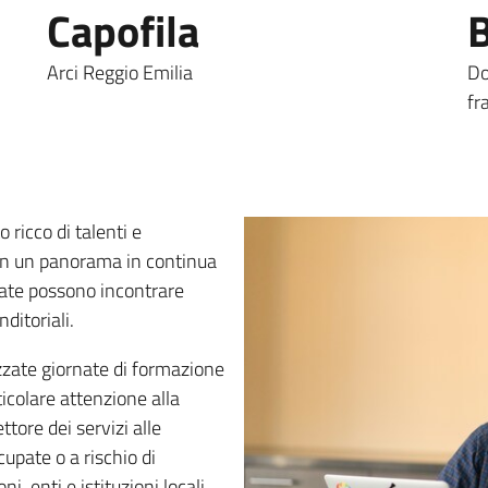
Capofila
B
Arci Reggio Emilia
Do
fra
 ricco di talenti e
in un panorama in continua
vate possono incontrare
ditoriali.
izzate giornate di formazione
ticolare attenzione alla
ttore dei servizi alle
upate o a rischio di
 enti e istituzioni locali.