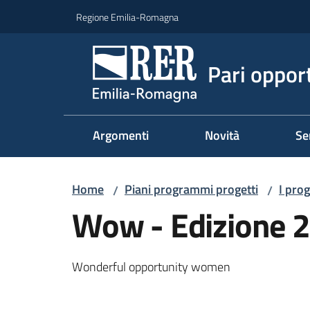
Vai al contenuto
Vai alla navigazione
Vai al footer
Regione Emilia-Romagna
Pari oppor
Argomenti
Novità
Se
Home
Piani programmi progetti
I pro
/
/
Wow - Edizione 2
Wonderful opportunity women