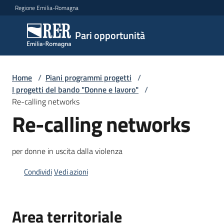
Vai al contenuto
Vai alla navigazione
Vai al footer
Regione Emilia-Romagna
Pari
Pari opportunità
opportunità
Home
/
Piani programmi progetti
/
Argomenti
I progetti del bando "Donne e lavoro"
/
Re-calling networks
Re-calling networks
Novità
per donne in uscita dalla violenza
Servizi
Condividi
Vedi azioni
Leggi
Atti
Area territoriale
Bandi