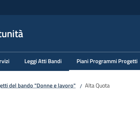
tunità
rvizi
Leggi Atti Bandi
Piani Programmi Progetti
Menu selezionato
getti del bando "Donne e lavoro"
Alta Quota
/