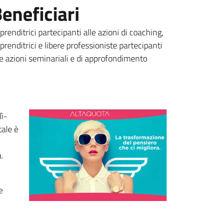
eneficiari
prenditrici partecipanti alle azioni di coaching,
prenditrici e libere professioniste partecipanti
le azioni seminariali e di approfondimento
lì-
tale è
.
e