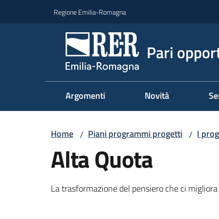
Vai al contenuto
Vai alla navigazione
Vai al footer
Regione Emilia-Romagna
Pari oppor
Argomenti
Novità
Se
Home
Piani programmi progetti
I pro
/
/
Alta Quota
La trasformazione del pensiero che ci migliora