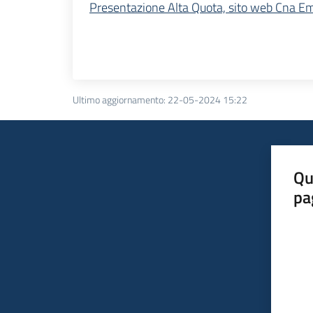
Presentazione Alta Quota, sito web Cna 
Ultimo aggiornamento
:
22-05-2024 15:22
Qu
pa
Valut