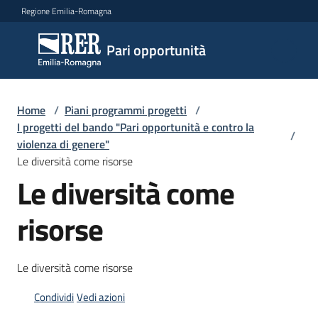
Vai al contenuto
Vai alla navigazione
Vai al footer
Regione Emilia-Romagna
Pari
Pari opportunità
opportunità
Home
/
Piani programmi progetti
/
Argomenti
I progetti del bando "Pari opportunità e contro la
/
violenza di genere"
Le diversità come risorse
Le diversità come
Novità
risorse
Servizi
Le diversità come risorse
Leggi
Atti
Condividi
Vedi azioni
Bandi