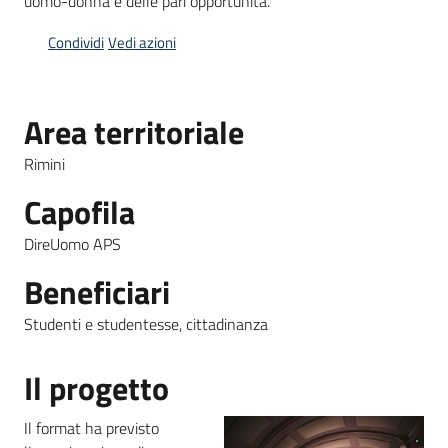
uomo-donna e delle pari opportunità.
Condividi
Vedi azioni
Piani
Programmi
Progetti
Menu selezionato
Area territoriale
Rimini
Seguici
Capofila
su
DireUomo APS
Beneficiari
Studenti e studentesse, cittadinanza
Il progetto
Il format ha previsto