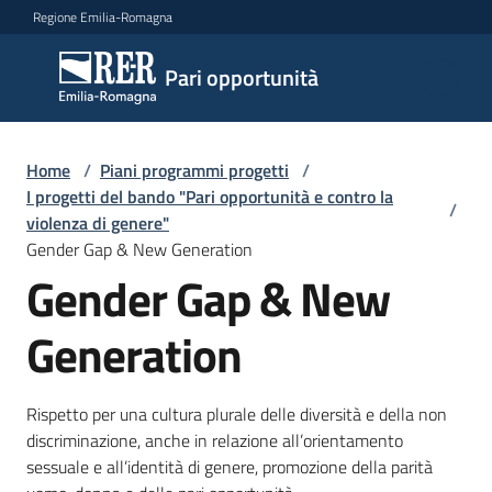
Vai al contenuto
Vai alla navigazione
Vai al footer
Regione Emilia-Romagna
Pari
Pari opportunità
opportunità
Home
/
Piani programmi progetti
/
Argomenti
I progetti del bando "Pari opportunità e contro la
/
violenza di genere"
Gender Gap & New Generation
Gender Gap & New
Novità
Generation
Servizi
Rispetto per una cultura plurale delle diversità e della non
Leggi
discriminazione, anche in relazione all’orientamento
Atti
sessuale e all’identità di genere, promozione della parità
Bandi