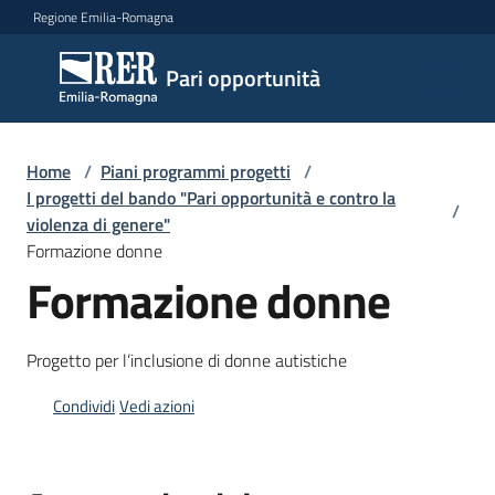
Vai al contenuto
Vai alla navigazione
Vai al footer
Regione Emilia-Romagna
Pari
Pari opportunità
opportunità
Home
/
Piani programmi progetti
/
Argomenti
I progetti del bando "Pari opportunità e contro la
/
violenza di genere"
Formazione donne
Formazione donne
Novità
Progetto per l’inclusione di donne autistiche
Servizi
Condividi
Vedi azioni
Leggi
Atti
Bandi