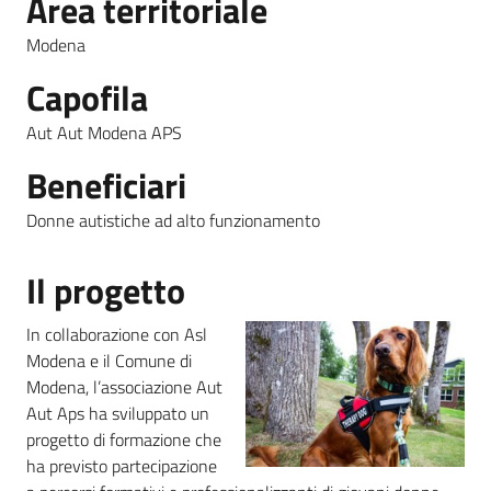
Area territoriale
Modena
Piani
Programmi
Capofila
Progetti
Menu selezionato
Aut Aut Modena APS
Beneficiari
Seguici
Donne autistiche ad alto funzionamento
su
Il progetto
In collaborazione con Asl
Modena e il Comune di
Modena, l’associazione Aut
Aut Aps ha sviluppato un
progetto di formazione che
ha previsto partecipazione