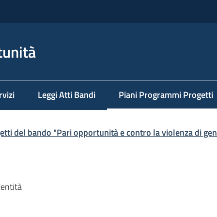
tunità
rvizi
Leggi Atti Bandi
Piani Programmi Progetti
Menu selezionato
etti del bando "Pari opportunità e contro la violenza di ge
dentità