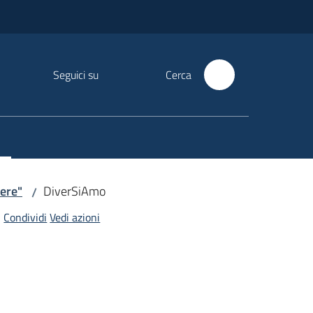
Seguici su
Cerca
nere"
DiverSiAmo
/
Condividi
Vedi azioni