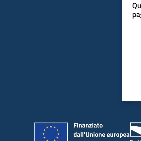
Qu
pa
Valut