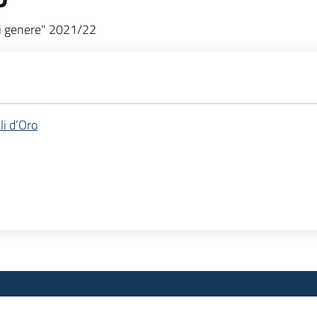
di genere" 2021/22
li d’Oro