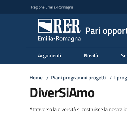
Vai al contenuto
Vai alla navigazione
Vai al footer
Regione Emilia-Romagna
Pari oppor
Argomenti
Novità
Se
Home
Piani programmi progetti
I prog
/
/
DiverSiAmo
Attraverso la diversità si costruisce la nostra i