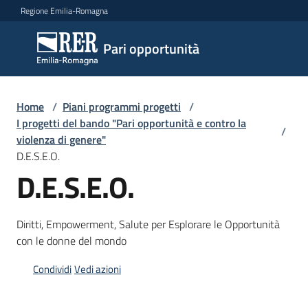
Vai al contenuto
Vai alla navigazione
Vai al footer
Regione Emilia-Romagna
Pari
Pari opportunità
opportunità
Home
/
Piani programmi progetti
/
Argomenti
I progetti del bando "Pari opportunità e contro la
/
violenza di genere"
D.E.S.E.O.
D.E.S.E.O.
Novità
Diritti, Empowerment, Salute per Esplorare le Opportunità
Servizi
con le donne del mondo
Leggi
Condividi
Vedi azioni
Atti
Bandi