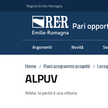
Vai al contenuto
Vai alla navigazione
Vai al footer
Regione Emilia-Romagna
Pari oppor
Argomenti
Novità
Se
Home
Piani programmi progetti
I prog
/
/
ALPUV
Atleta: la parità è una vittoria