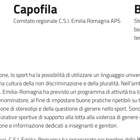
Capofila
B
Comitato regionale C.S.I. Emilia Romagna APS
St
ba
te
, lo sport ha la possibilità di utilizzare un linguaggio unive
 cultura della non discriminazione e della pluralità. Nell’am
I. Emilia-Romagna ha previsto un programma di attività tra l
ominatore, al fine di impostare buone pratiche ripetibili su tu
zione di stereotipi e della questione di genere nello sport. Sono
niziative sportive di supporto alla lotta alla violenza di genere 
ione e informazione dedicati a insegnanti e genitori.
tive, C.S.I. Emilia-Romagna ha organizzato nei territori della