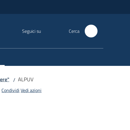
Seguici su
Cerca
nere"
ALPUV
/
Condividi
Vedi azioni