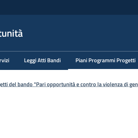
tunità
rvizi
Leggi Atti Bandi
Piani Programmi Progetti
Menu selezionato
etti del bando "Pari opportunità e contro la violenza di ge