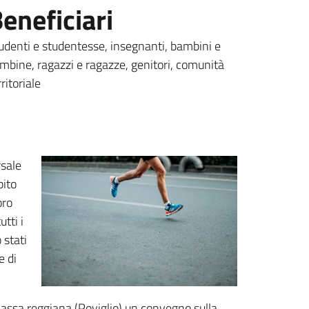
eneficiari
udenti e studentesse, insegnanti, bambini e
mbine, ragazzi e ragazze, genitori, comunità
rritoriale
rsale
bito
oro
tti i
 stati
e di
 Bassa reggiana (Poviglio) un convegno sulla