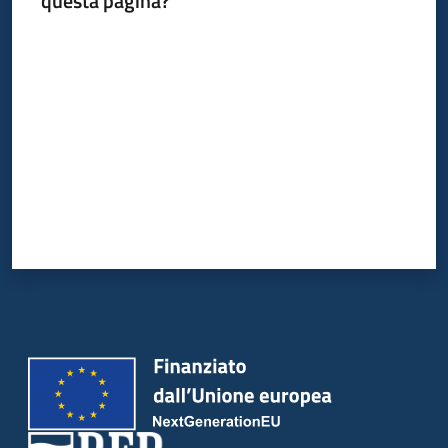
questa pagina?
Valuta da 1 a 5 stelle
Piani
Programmi
Progetti
Seguici
su