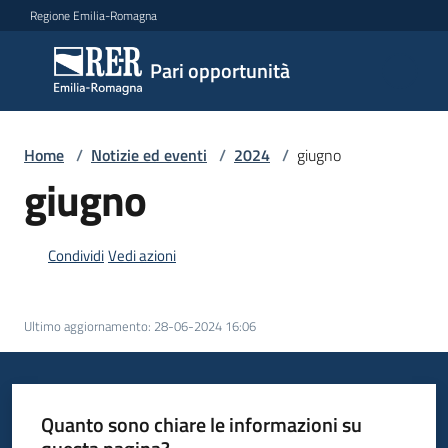
Vai al contenuto
Vai alla navigazione
Vai al footer
Regione Emilia-Romagna
Pari
Pari opportunità
opportunità
Home
/
Notizie ed eventi
/
2024
/
giugno
Argomenti
giugno
Condividi
Vedi azioni
Novità
Ultimo aggiornamento
:
28-06-2024 16:06
Servizi
Leggi
Atti
Quanto sono chiare le informazioni su
Bandi