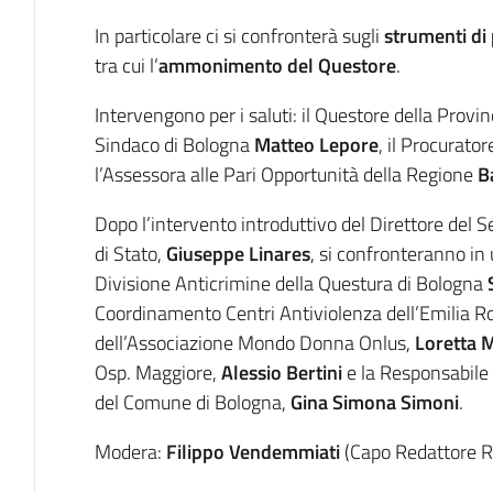
In particolare ci si confronterà sugli
strumenti di
tra cui l’
ammonimento del Questore
.
Intervengono per i saluti: il Questore della Provi
Sindaco di Bologna
Matteo Lepore
, il Procurato
l’Assessora alle Pari Opportunità della Regione
B
Dopo l’intervento introduttivo del Direttore del S
di Stato,
Giuseppe Linares
, si confronteranno in
Divisione Anticrimine della Questura di Bologna
Coordinamento Centri Antiviolenza dell’Emilia 
dell’Associazione Mondo Donna Onlus,
Loretta M
Osp. Maggiore,
Alessio Bertini
e la Responsabile U
del Comune di Bologna,
Gina Simona Simoni
.
Modera:
Filippo Vendemmiati
(Capo Redattore R