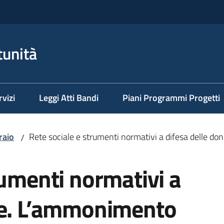
tunità
rvizi
Leggi Atti Bandi
Piani Programmi Progetti
raio
Rete sociale e strumenti normativi a difesa delle 
/
rumenti normativi a
ne. L’ammonimento