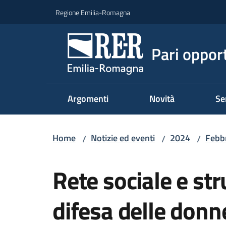
Vai al contenuto
Vai alla navigazione
Vai al footer
Regione Emilia-Romagna
Pari oppor
Argomenti
Novità
Se
Home
Notizie ed eventi
2024
Febb
/
/
/
Salta al contenuto
Rete sociale e st
difesa delle don