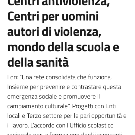
Centri antiviolenza,
Centri per uomini
Piani
Programmi
autori di violenza,
Progetti
mondo della scuola e
Seguici
della sanità
su
Lori: “Una rete consolidata che funziona. 
Insieme per prevenire e contrastare questa 
emergenza sociale e promuovere il 
cambiamento culturale”. Progetti con Enti 
locali e Terzo settore per le pari opportunità e 
il lavoro. L’accordo con l’Ufficio scolastico 
regionale per la formazione degli insegnanti. 