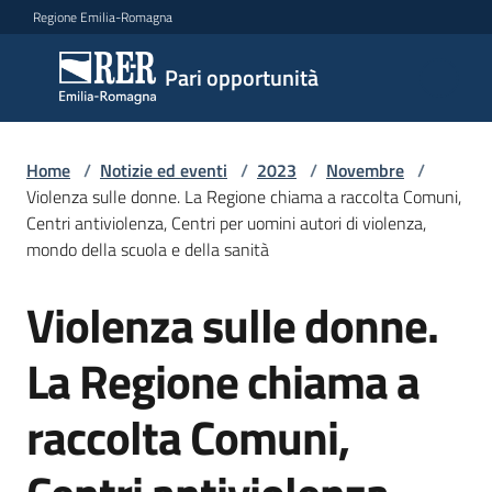
Vai al contenuto
Vai alla navigazione
Vai al footer
Regione Emilia-Romagna
Pari
Pari opportunità
opportunità
Home
/
Notizie ed eventi
/
2023
/
Novembre
/
Argomenti
Violenza sulle donne. La Regione chiama a raccolta Comuni,
Centri antiviolenza, Centri per uomini autori di violenza,
mondo della scuola e della sanità
Novità
Violenza sulle donne.
Salta al contenuto
La Regione chiama a
Servizi
raccolta Comuni,
Leggi
Atti
Bandi