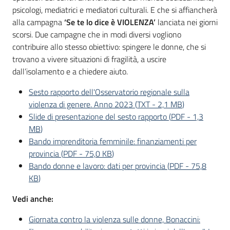
psicologi, mediatrici e mediatori culturali. E che si affiancherà
alla campagna
‘Se te lo dice è VIOLENZA’
lanciata nei giorni
scorsi. Due campagne che in modi diversi vogliono
contribuire allo stesso obiettivo: spingere le donne, che si
trovano a vivere situazioni di fragilità, a uscire
dall’isolamento e a chiedere aiuto.
Sesto rapporto dell'Osservatorio regionale sulla
violenza di genere. Anno 2023
(
TXT
-
2,1 MB
)
Slide di presentazione del sesto rapporto
(
PDF
-
1,3
MB
)
Bando imprenditoria femminile: finanziamenti per
provincia
(
PDF
-
75,0 KB
)
Bando donne e lavoro: dati per provincia
(
PDF
-
75,8
KB
)
Vedi anche:
Giornata contro la violenza sulle donne, Bonaccini: