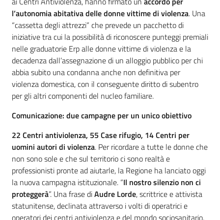
ai Centri Antiviolenza, hanno firmato un
accordo per
l’autonomia abitativa delle donne vittime di violenza
. Una
“cassetta degli attrezzi” che prevede un pacchetto di
iniziative tra cui la possibilità di riconoscere punteggi premiali
nelle graduatorie Erp alle donne vittime di violenza e la
decadenza dall’assegnazione di un alloggio pubblico per chi
abbia subito una condanna anche non definitiva per
violenza domestica, con il conseguente diritto di subentro
per gli altri componenti del nucleo familiare.
Comunicazione: due campagne per un unico obiettivo
22 Centri antiviolenza, 55 Case rifugio, 14 Centri per
uomini autori di violenza
. Per ricordare a tutte le donne che
non sono sole e che sul territorio ci sono realtà e
professionisti pronte ad aiutarle, la Regione ha lanciato oggi
la nuova campagna istituzionale. “
Il nostro silenzio non ci
proteggerà
”. Una frase di
Audre Lorde
, scrittrice e attivista
statunitense, declinata attraverso i volti di operatrici e
operatori dei centri antiviolenza e del mondo sociosanitario,