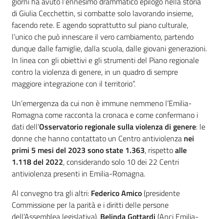
giorni ha avuto l’ennesimo drammatico epilogo nella storia
di Giulia Cecchettin, si combatte solo lavorando insieme,
facendo rete. E agendo soprattutto sul piano culturale,
l’unico che può innescare il vero cambiamento, partendo
dunque dalle famiglie, dalla scuola, dalle giovani generazioni.
In linea con gli obiettivi e gli strumenti del Piano regionale
contro la violenza di genere, in un quadro di sempre
maggiore integrazione con il territorio”.
Un’emergenza da cui non è immune nemmeno l’Emilia-
Romagna come racconta la cronaca e come confermano i
dati dell’
Osservatorio regionale sulla violenza di genere
: le
donne che hanno contattato un Centro antiviolenza
nei
primi 5 mesi del 2023 sono state 1.363
, rispetto
alle
1.118 del 2022
, considerando solo 10 dei 22 Centri
antiviolenza presenti in Emilia-Romagna.
Al convegno tra gli altri:
Federico Amico
(presidente
Commissione per la parità e i diritti delle persone
dell’Assemblea legislativa),
Belinda Gottardi
(Anci Emilia-