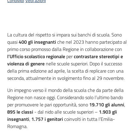
Condividi
Vedi azioni
Introduzione
La cultura del rispetto si impara sui banchi di scuola. Sono
quasi
400 gli insegnanti
che nel 2023 hanno partecipato al
primo corso promosso dalla Regione in collaborazione con
l’Ufficio scolastico regionale
per
contrastare stereotipi e
violenza di genere
nelle scuole superiori. Dopo il successo
della prima edizione ad aprile, la scelta di replicare con una
seconda, attualmente in svolgimento fino al 29 novembre.
Un impegno verso il mondo della scuola che da parte della
Regione non nasce oggi. Considerando solo l’ultimo bando
per promuovere le pari opportunità, sono
19.710 gli alunni
,
895 le classi
- dal nido alle scuole superiori –
1.903 gli
insegnanti
,
1.757 i genitori
coinvolti in tutta l’Emilia-
Romagna.