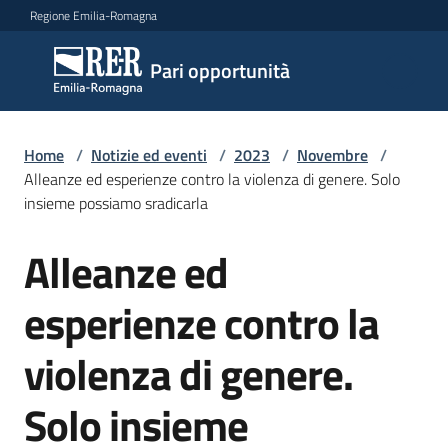
Vai al contenuto
Vai alla navigazione
Vai al footer
Regione Emilia-Romagna
Pari
Pari opportunità
opportunità
Home
/
Notizie ed eventi
/
2023
/
Novembre
/
Argomenti
Alleanze ed esperienze contro la violenza di genere. Solo
insieme possiamo sradicarla
Alleanze ed
Novità
Salta al contenuto
esperienze contro la
Servizi
violenza di genere.
Leggi
Solo insieme
Atti
Bandi