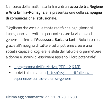
Nel corso della mattinata la firma di un
accordo tra Regione
e Anci Emilia-Romagna
e la presentazione della
campagna
di comunicazione istituzionale
.
“Vogliamo dar voce alle tante realtà che ogni giorno si
impegnano sul territorio per contrastare la violenza di
genere - afferma l’
Assessora Barbara Lori
- Solo insieme,
grazie all’impegno di tutte e tutti, potremo creare una
società capace di cogliere le sfide del futuro e di permettere
a donne e uomini di esprimere appieno il loro potenziale”.
Il programma dell’iniziativa
(
PDF
-
2,6 MB
)
Iscriviti al convegno:
https://regioneer.it/alleanze-
esperienze-contro-violenza-genere
Ultimo aggiornamento
:
22-11-2023, 15:39