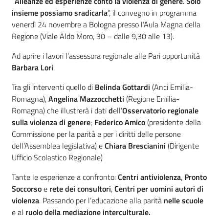
“
Alleanze ed esperienze conto la violenza di genere
.
Solo
insieme possiamo sradicarla
”, il convegno in programma
venerdì 24 novembre a Bologna presso l’Aula Magna della
Regione (Viale Aldo Moro, 30 – dalle 9,30 alle 13).
Ad aprire i lavori l’assessora regionale alle Pari opportunità
Barbara Lori
.
Tra gli interventi quello di
Belinda Gottardi
(Anci Emilia-
Romagna),
Angelina Mazzocchetti
(Regione Emilia-
Romagna) che illustrerà i dati
d
ell’
Osservatorio regionale
sulla violenza di genere
;
Federico Amico
(presidente della
Commissione per la parità e per i diritti delle persone
dell’Assemblea legislativa) e
Chiara Brescianini
(Dirigente
Ufficio Scolastico Regionale)
Tante le esperienze a confronto:
Centri antiviolenza
,
Pronto
Soccorso
e
rete dei consultori
,
Centri per uomini autori di
violenza
. Passando per l’educazione alla parità
nelle scuole
e al
ruolo della mediazione interculturale.