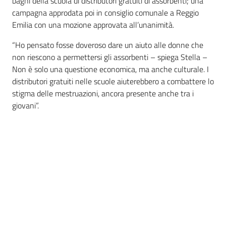
bagni della scuola di distributori gratuiti di assorbenti; una
campagna approdata poi in consiglio comunale a Reggio
Piani
Emilia con una mozione approvata all’unanimità.
Programmi
“Ho pensato fosse doveroso dare un aiuto alle donne che
Progetti
non riescono a permettersi gli assorbenti – spiega Stella –
Non è solo una questione economica, ma anche culturale. I
distributori gratuiti nelle scuole aiuterebbero a combattere lo
Seguici
stigma delle mestruazioni, ancora presente anche tra i
su
giovani”.