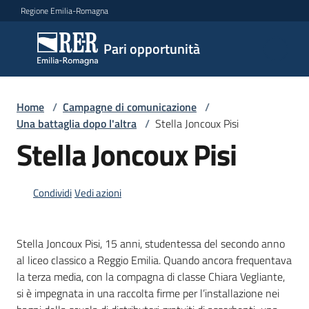
Vai al contenuto
Vai alla navigazione
Vai al footer
Regione Emilia-Romagna
Pari
Pari opportunità
opportunità
Home
/
Campagne di comunicazione
/
Argomenti
Una battaglia dopo l'altra
/
Stella Joncoux Pisi
Stella Joncoux Pisi
Novità
Condividi
Vedi azioni
Servizi
Stella Joncoux Pisi, 15 anni, studentessa del secondo anno
al liceo classico a Reggio Emilia. Quando ancora frequentava
Leggi
la terza media, con la compagna di classe Chiara Vegliante,
Atti
si è impegnata in una raccolta firme per l’installazione nei
Bandi